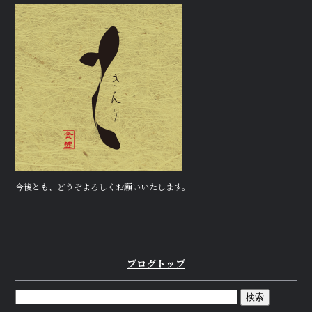
a
w
n
c
it
e
e
te
b
r
o
o
k
今後とも、どうぞよろしくお願いいたします。
ブログトップ