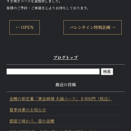
すき焼きコースを追加致しました。
e
te
皆様のご予約・ご来店を心よりお待ちしております。
b
r
o
←
OPEN
バレンタイン特別企画
→
o
k
ブログトップ
最近の投稿
金鯉の新定番「黄金麻辣 火鍋コース」 8,800円（税込）
夏季休業のお知らせ
銀座で味わう、昼の金鯉