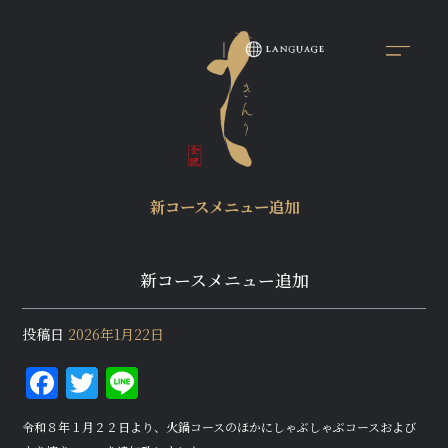
新コースメニュー追加
新コースメニュー追加
投稿日
2026年1月22日
F
T
Li
a
w
n
令和８年１月２２日より、火鍋コースのほかにしゃぶしゃぶコースおよび
c
it
e