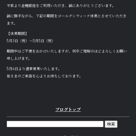
a
w
n
平素より金鯉銀座をご利用いただき、誠にありがとうございます。
c
it
e
誠に勝手ながら、下記の期間をゴールデンウィーク休業とさせていただき
e
te
ます。
b
r
【休業期間】
o
5月3日（祝）～5月5日（祝）
o
期間中はご不便をおかけいたしますが、何卒ご理解のほどよろしくお願い
k
申し上げます。
5月6日より通常営業いたします。
皆さまのご来店を心よりお待ちしております。
ブログトップ